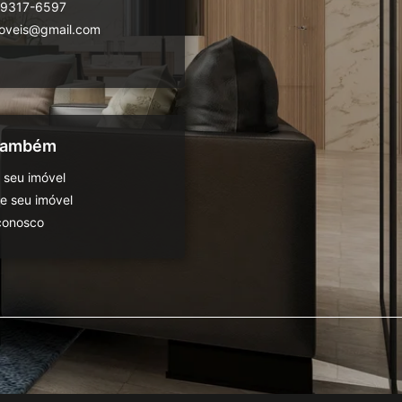
99317-6597
moveis@gmail.com
 também
 seu imóvel
 seu imóvel
conosco