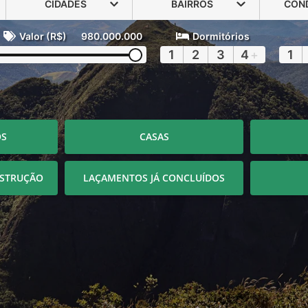
CIDADES
BAIRROS
CON
Valor (R$)
980.000.000
Dormitórios
1
2
3
4
+
1
OS
CASAS
STRUÇÃO
LAÇAMENTOS JÁ CONCLUÍDOS