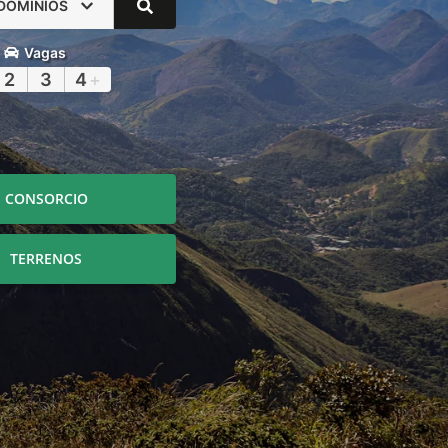
DOMÍNIOS
Vagas
2
3
4
+
CONSORCIO
TERRENOS