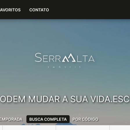
(24) 99317-6597
FAVORITOS
CONTATO
ODEM MUDAR A SUA VIDA.ES
EMPORADA
BUSCA COMPLETA
POR CÓDIGO