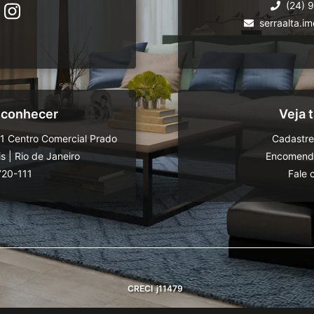
(24) 
serraalta.i
 conhecer
Veja
11 Centro Comercial Prado
Cadastre
is
|
Rio de Janeiro
Encomende
720-111
Fale 
CRECI
j11479