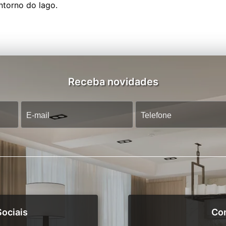
ntorno do lago.
Receba novidades
ociais
Co