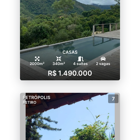
CASAS
2000m²
340m²
4 suítes
2 vagas
R$ 1.490.000
PETRÓPOLIS
7
RETIRO