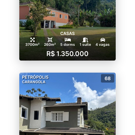
CASAS
3700m²
260m²
5 dorms
1 suíte
4 vagas
R$ 1.350.000
PETRÓPOLIS
68
CARANGOLA