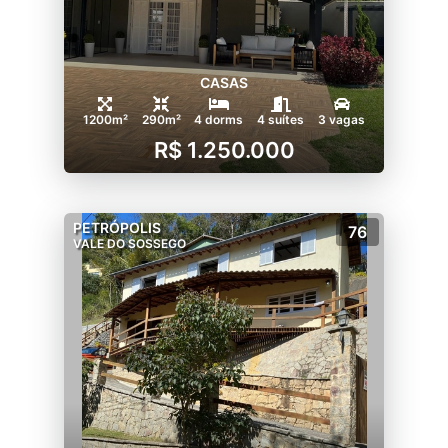
CASAS
1200m²
290m²
4 dorms
4 suítes
3 vagas
R$ 1.250.000
PETRÓPOLIS
76
VALE DO SOSSEGO