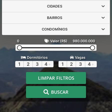
CIDADES
BAIRROS
CONDOMÍNIOS
0
Valor (R$)
980.000.000
Dormitórios
Vagas
1
2
3
4
+
1
2
3
4
+
LIMPAR FILTROS
BUSCAR