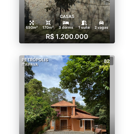
CASAS
650m²
170m²
3 dorms
1 suíte
2 vagas
R$ 1.200.000
PETRÓPOLIS
82
ITAIPAVA