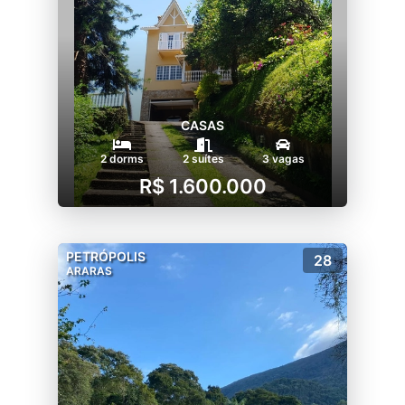
CASAS
2 dorms
2 suítes
3 vagas
R$ 1.600.000
PETRÓPOLIS
28
ARARAS